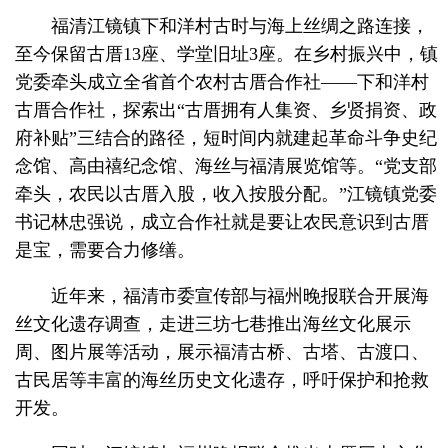
福清江镜镇下和洋村古时与海上丝绸之路连接，
至今保留古厝13座、学堂旧址3座。在乡村振兴中，镇
党委牵头成立全省首个农村古厝合作社——下和洋村
古厝合作社，探索出“古厝拥有人集资、乡贤捐资、政
府补贴”三结合的路径，短时间内就建起革命斗争史纪
念馆、高由禧纪念馆、海丝与福清展览馆等。“党支部
牵头，农民以古厝入股，收入按股分配。”江镜镇党委
书记林忠强说，成立合作社就是要让农民意识到古厝
是宝，需要合力修缮。
近年来，福清市委宣传部与福州晚报联合开展海
丝文化遗存调查，走进三坊七巷推出海丝文化展示
周、图片展等活动，展示福清古桥、古塔、古渡口、
古民居等丰富的海丝历史文化遗存，呼吁保护和抢救
开发。