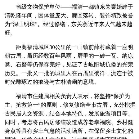
省级文物保护单位——福清一都镇东关寨始建于
清乾隆年间，因体量庞大、廊回落转、装饰精致被誉
为“深山明珠”。经过修缮，东关寨近年来人气越来越
旺。
距离福清城区30公里的三山镇前薛村藏着一座明
朝古厝，虽历经数百年风雨，厝里的一砖一瓦、纳凉
凳、石磨等仍保存完好，见证了古岐阳城抗倭的光荣
历史。一批又一批的城里人在古厝里徜徉，流连于被
时光雕琢过的痕迹与古朴清幽的意境。
福清市住建局相关负责人表示，将坚持“保护为
主、抢救第一”的原则，修复修缮全市古厝，充分挖掘
古民居人文资源，结合本地特色，发展旅游项目等。
同时，考虑将古民居修缮改造成养老幸福院、乡村健
身点等具有乡土气息的活动场所，在保留乡土文化的