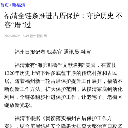
首页
>
新福清
福清全链条推进古厝保护：守护历史 不
容“厝”过
2020-08-06 15:49
福州新闻网
福州日报记者 钱嘉宜 通讯员 融宣
福清素有“海滨邹鲁”“文献名邦”美誉，在置县
1320年历史上留下许多底蕴丰厚的传统村落和古民
居。随着福州新一轮古厝保护提升工作展开，福清不
断创新工作方法、扩大保护范围，从摸清家底到活化
利用，全链条稳步推进保护工作，让老宅子、老街区
绽放新光彩。
福清市根据《贯彻落实福州古厝保护工作方
案》，结合房屋结构安全隐患大排查大整治百日攻坚