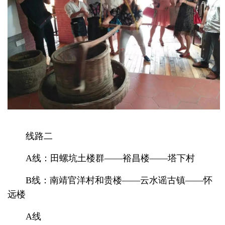
线路二
A线：田螺坑土楼群——裕昌楼——塔下村
B线：南靖官洋村和贵楼——云水谣古镇——怀
远楼
A线