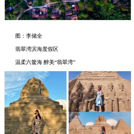
图：李储全
翡翠湾滨海度假区
温柔六鳌海 醉美“翡翠湾”