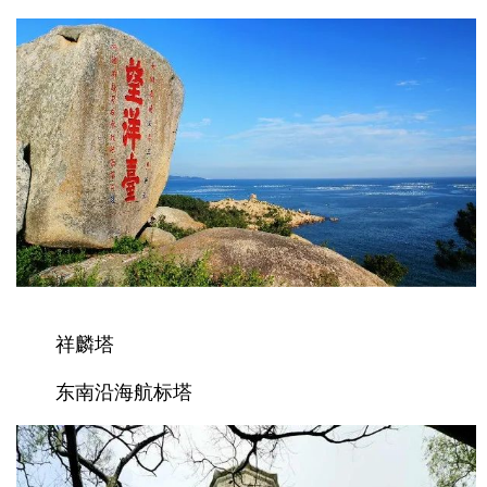
祥麟塔
东南沿海航标塔