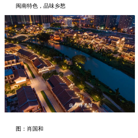
闽南特色，品味乡愁
图：肖国和