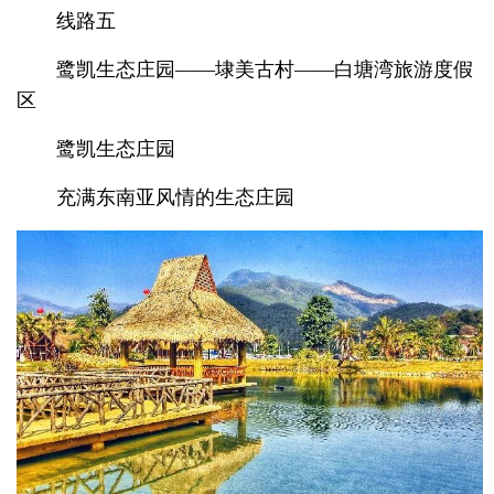
线路五
鹭凯生态庄园——埭美古村——白塘湾旅游度假
区
鹭凯生态庄园
充满东南亚风情的生态庄园