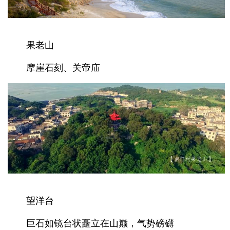
果老山
摩崖石刻、关帝庙
望洋台
巨石如镜台状矗立在山巅，气势磅礴