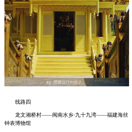
线路四
龙文湘桥村——闽南水乡·九十九湾——福建海丝
钟表博物馆