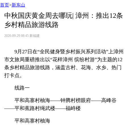
首页
>
新东山
中秋国庆黄金周去哪玩| 漳州：推出12条
乡村精品旅游线路
2020-09-29 08:45
新福建
9月27日在“全民健身暨乡村振兴系列活动”上漳州
市文旅局重磅推出以“花样漳州 缤纷村游”为主题的12
条乡村精品旅游线路，涵盖古村、花海、水乡、热门
打卡点。
线路一
平和高寨村柚海——钟腾村榜眼府——高峰谷
——平和蕉路村绳武楼——福峙楼
平和高寨村柚海