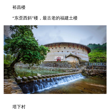
裕昌楼
“东歪西斜”楼，最古老的福建土楼
塔下村