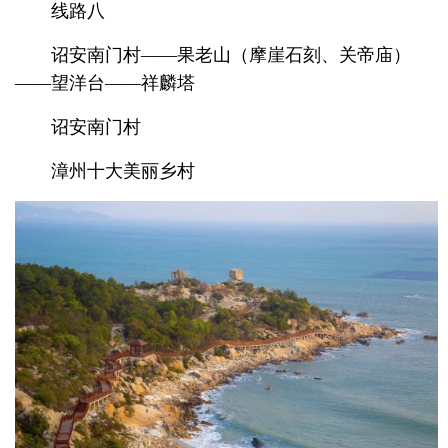
线路八
诏安南门村——果老山（摩崖石刻、关帝庙）
——望洋台——祥麟塔
诏安南门村
漳州十大美丽乡村