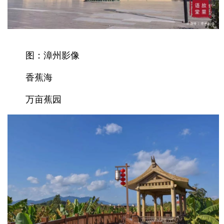
图：漳州影像
香蕉海
万亩蕉园