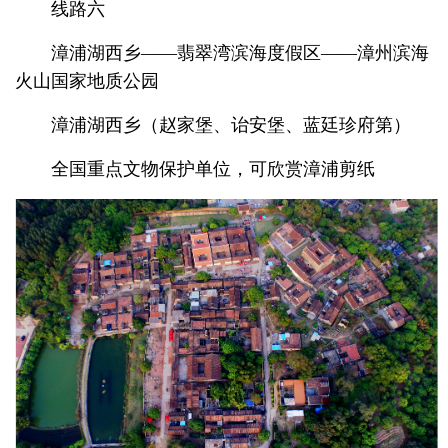
线路六
漳浦湖西乡——翡翠湾滨海度假区——漳州滨海
火山国家地质公园
漳浦湖西乡（赵家堡、诒安堡、蓝廷珍府第）
全国重点文物保护单位，可欣赏漳浦剪纸