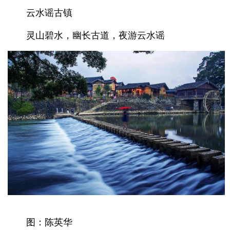
云水谣古镇
灵山碧水，幽长古道，夜游云水谣
图：陈英华