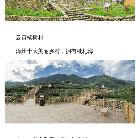
云霄棪树村
漳州十大美丽乡村，拥有枇杷海