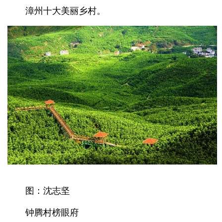
漳州十大美丽乡村。
图：沈志坚
钟腾村榜眼府