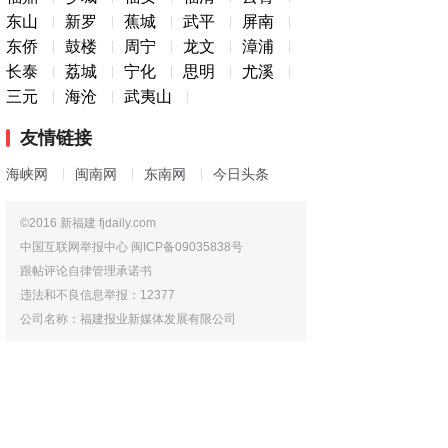
东山
新罗
蕉城
武平
屏南
东侨
鼓楼
周宁
龙文
漳浦
长泰
荔城
宁化
思明
尤溪
三元
海沧
武夷山
友情链接
海峡网
闽南网
东南网
今日头条
©2016 新福建 fjdaily.com
中国互联网举报中心
闽ICP备09035838号
跟帖评论自律管理承诺书
违法和不良信息举报：12377
公司名称：福建报业新媒体发展有限公司