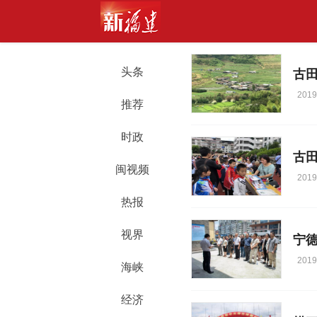
头条
古
2019
推荐
时政
古
闽视频
2019
热报
视界
宁
2019
海峡
经济