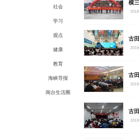
横
社会
2019
学习
观点
古
2019
健康
教育
古
海峡导报
2019
闽台生活圈
古
2019