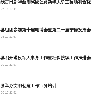
三线古田新华至湖滨段公路新华大桥主桥顺利合拢
-06-18 19:44
田县组团参加第十届电博会暨第二十届宁德投洽会
-06-17 21:53
田县召开退役军人事务工作暨社保接续工作推进会
-06-17 21:53
田县举办文明创建工作业务培训
-06-17 21:52