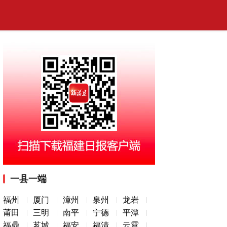
一县一端
福州
厦门
漳州
泉州
龙岩
莆田
三明
南平
宁德
平潭
福鼎
芗城
福安
福清
云霄