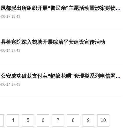
古田凤都派出所组织开展“警民亲”主题活动暨涉案财物发还仪式
-06-17 19:43
田县检察院深入鹤塘开展综治平安建设宣传活动
-06-14 17:43
古田公安成功破获支付宝“蚂蚁花呗”套现类系列电信网络诈骗案件
-06-14 17:43
4
5
6
7
8
9
10